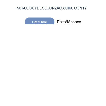
46 RUE GUY DE SEGONZAC, 80160 CONTY
Par téléphone
P
a
r
e
-
m
a
i
l
Suivez-nous sur les réseaux
LE MOULIN DE LA BARRE
Linkedin