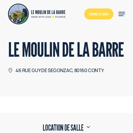
Skip
Menu
to
CONTACTEZ-NOUS
Close
main
Menu
content
LE MOULIN DE LA BARRE
46 RUE GUY DE SEGONZAC, 80160 CONTY
LOCATION DE SALLE